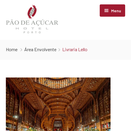
Menu
Home
Home
Área Envolvente
Livraria Lello
Hotel
Vintage Museum
História
Localização
Facilidades
Contactos
Área Envolvente
Vintage Conceptual Hotel