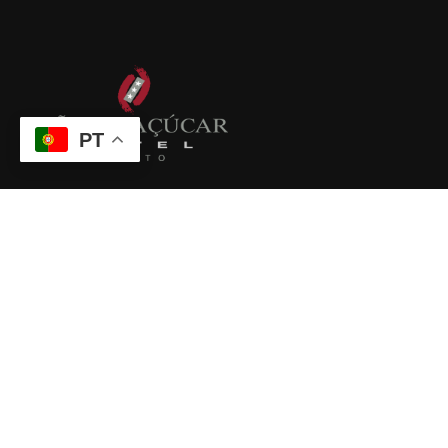
PT
Local único, com peças do Sex. XX; conceito distintivo
agregando memórias maravilhosas de milhares de
pessoas, património raro.
VINTAGE BUMPER CAR HOTEL
Links Úteis