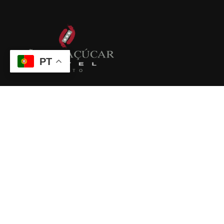
PT
Local único, com peças do Sex. XX; conceito distintivo
agregando memórias maravilhosas de milhares de
pessoas, património raro.
VINTAGE BUMPER CAR HOTEL
Links Úteis