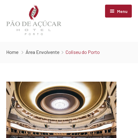
Menu
Home
Home
Área Envolvente
Coliseu do Porto
Hotel
Vintage Museum
História
Localização
Facilidades
Contactos
Área Envolvente
Vintage Conceptual Hotel